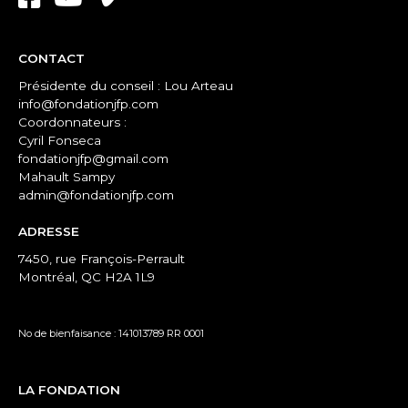
CONTACT
Présidente du conseil : Lou Arteau
info@fondationjfp.com
Coordonnateurs :
Cyril Fonseca
fondationjfp@gmail.com
Mahault Sampy
admin@fondationjfp.com
ADRESSE
7450, rue François-Perrault
Montréal, QC H2A 1L9
No de bienfaisance : 141013789 RR 0001
LA FONDATION