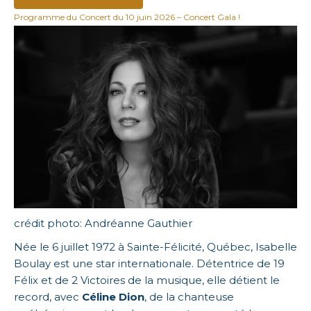
Programme du Concert du 10 juin 2026 – Concert Gala !
crédit photo: Andréanne Gauthier
Née le 6 juillet 1972 à Sainte-Félicité, Québec, Isabelle
Boulay est une star internationale. Détentrice de 19
Félix et de 2 Victoires de la musique, elle détient le
record, avec
Céline Dion
, de la chanteuse