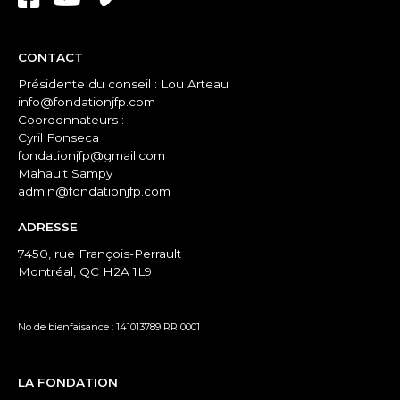
CONTACT
Présidente du conseil : Lou Arteau
info@fondationjfp.com
Coordonnateurs :
Cyril Fonseca
fondationjfp@gmail.com
Mahault Sampy
admin@fondationjfp.com
ADRESSE
7450, rue François-Perrault
Montréal, QC H2A 1L9
No de bienfaisance : 141013789 RR 0001
LA FONDATION