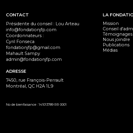
CONTACT
LA FONDATI
Mission
Présidente du conseil : Lou Arteau
Conseil d'admi
info@fondationjfp.com
Témoignages
Coordonnateurs :
Nous joindre
Cyril Fonseca
Publications
fondationjfp@gmail.com
Médias
Mahault Sampy
admin@fondationjfp.com
ADRESSE
7450, rue François-Perrault
Montréal, QC H2A 1L9
No de bienfaisance : 141013789 RR 0001