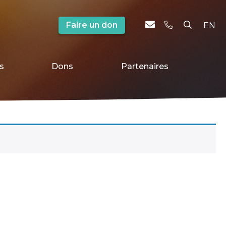
Faire un don
EN
s
Dons
Partenaires