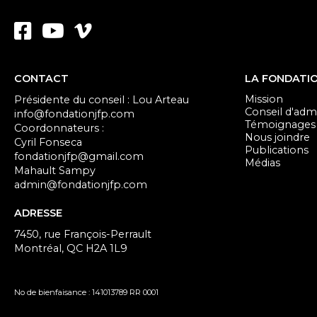
CONTACT
LA FONDATI
Mission
Présidente du conseil : Lou Arteau
Conseil d'admi
info@fondationjfp.com
Témoignages
Coordonnateurs :
Nous joindre
Cyril Fonseca
Publications
fondationjfp@gmail.com
Médias
Mahault Sampy
admin@fondationjfp.com
ADRESSE
7450, rue François-Perrault
Montréal, QC H2A 1L9
No de bienfaisance : 141013789 RR 0001