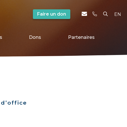
Faire un don
EN
s
Dons
Partenaires
d’office