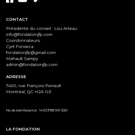
CONTACT
Présidente du conseil : Lou Arteau
info@fondationjfp.com
Coordonnateurs :
Cyril Fonseca
fondationjfp@gmail.com
Mahault Sampy
admin@fondationjfp.com
ADRESSE
7450, rue François-Perrault
Montréal, QC H2A 1L9
No de bienfaisance : 141013789 RR 0001
LA FONDATION