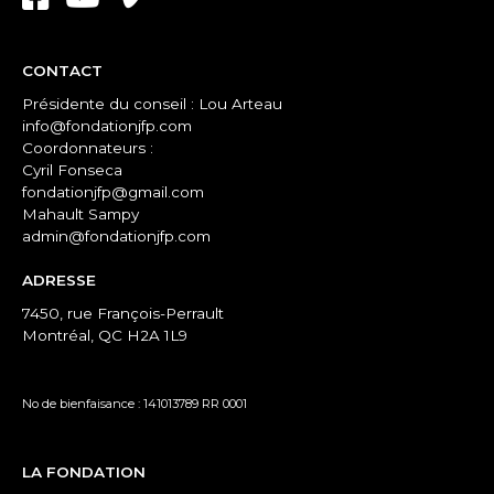
CONTACT
Présidente du conseil : Lou Arteau
info@fondationjfp.com
Coordonnateurs :
Cyril Fonseca
fondationjfp@gmail.com
Mahault Sampy
admin@fondationjfp.com
ADRESSE
7450, rue François-Perrault
Montréal, QC H2A 1L9
No de bienfaisance : 141013789 RR 0001
LA FONDATION