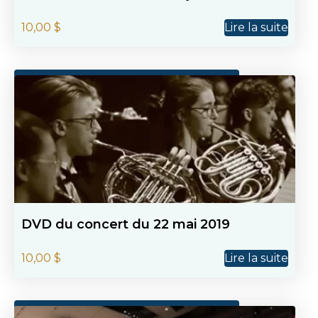
10,00
$
Lire la suite
DVD du concert du 22 mai 2019
10,00
$
Lire la suite