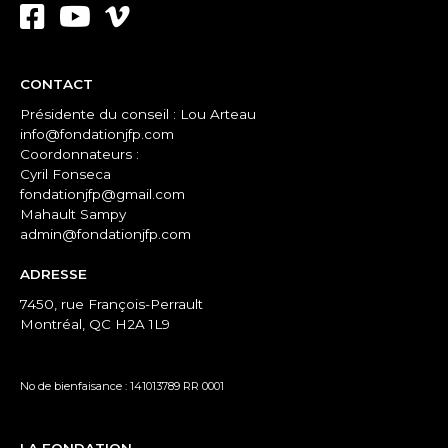
CONTACT
Présidente du conseil : Lou Arteau
info@fondationjfp.com
Coordonnateurs :
Cyril Fonseca
fondationjfp@gmail.com
Mahault Sampy
admin@fondationjfp.com
ADRESSE
7450, rue François-Perrault
Montréal, QC H2A 1L9
No de bienfaisance : 141013789 RR 0001
LA FONDATION